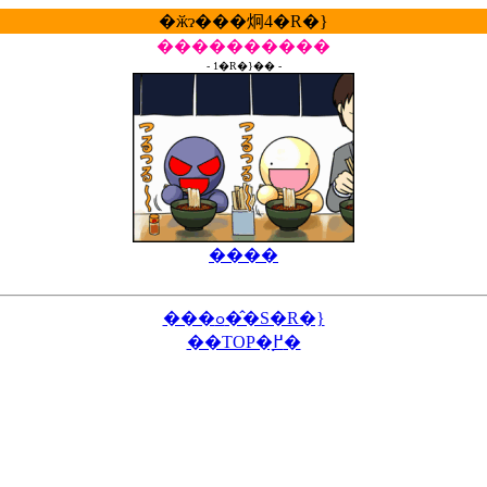
�ӂɂ���炯4�R�}
����������
- 1�R�}�� -
����
���ߋ��̂S�R�}
��TOP�֖߂�