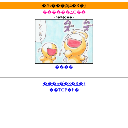
�ӂɂ���炯4�R�}
������ݎO��
- 3�R�}�� -
����
���ߋ��̂S�R�}
��TOP�֖߂�